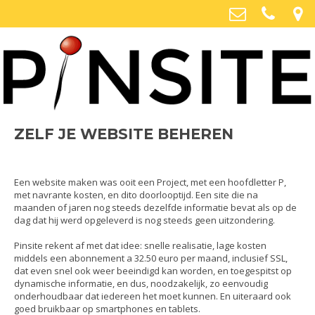
Moxs
Cannerweg 289, 6213 BE Maastricht
06 2040 2040
moxs@maastrichtweb.nl
ZELF JE WEBSITE BEHEREN
Een website maken was ooit een Project, met een hoofdletter P,
met navrante kosten, en dito doorlooptijd. Een site die na
maanden of jaren nog steeds dezelfde informatie bevat als op de
dag dat hij werd opgeleverd is nog steeds geen uitzondering.
Pinsite rekent af met dat idee: snelle realisatie, lage kosten
middels een abonnement a 32.50 euro per maand, inclusief SSL,
dat even snel ook weer beeindigd kan worden, en toegespitst op
dynamische informatie, en dus, noodzakelijk, zo eenvoudig
onderhoudbaar dat iedereen het moet kunnen. En uiteraard ook
goed bruikbaar op smartphones en tablets.